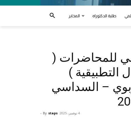
لمي
طلبة الدكتوراه
المخابر
وعي للمحاضرات (
 التطبيقية )
بوي – السداسي
4 نوفمبر، 2025
staps
By
-