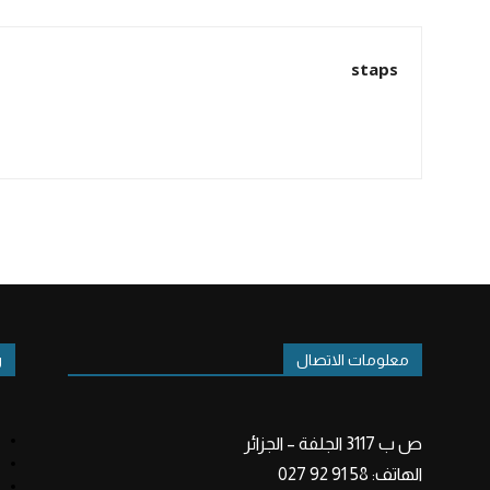
staps
معلومات الاتصال
ر
ص ب 3117 الجلفة – الجزائر
الهاتف: 58 91 92 027