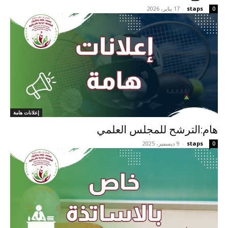
staps
-
17 يناير، 2026
0
إعلانات هامة
هام:الترشح للمجلس العلمي
staps
-
9 ديسمبر، 2025
0