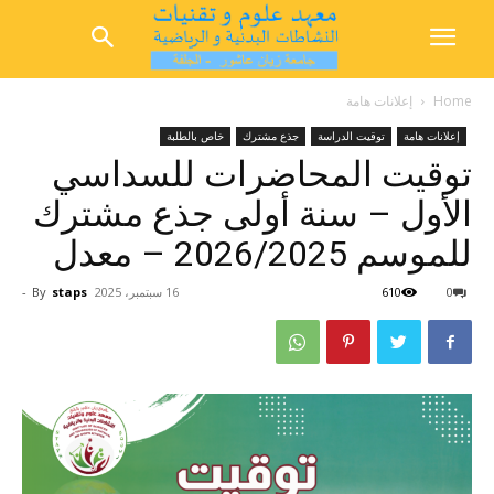
Home
إعلانات هامة
إعلانات هامة
توقيت الدراسة
جذع مشترك
خاص بالطلبة
توقيت المحاضرات للسداسي
الأول – سنة أولى جذع مشترك
للموسم 2026/2025 – معدل
0
610
16 سبتمبر، 2025
staps
By
-