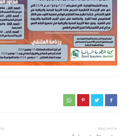
cle
Next article