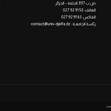
ص ب 3117 الجلفة – الجزائر
الهاتف: 58 91 92 027
الفاكس: 63 91 92 027
رئاسة الجامعـة : contact@univ-djelfa.dz
بحث