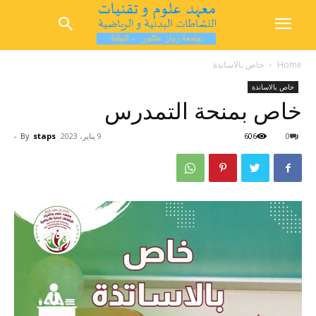
Home
خاص بالاساتذة
خاص بالاساتذة
خاص بمنحة التمدرس
0
606
9 يناير، 2023
staps
By
-