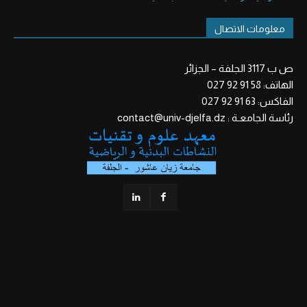
معلومات الاتصال
ص ب 3117 الجلفة – الجزائر
الهاتف: 58 91 92 027
الفاكس: 63 91 92 027
رئاسة الجامعـة : contact@univ-djelfa.dz