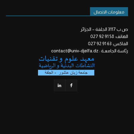
معلومات الاتصال
ص ب 3117 الجلفة – الجزائر
الهاتف: 58 91 92 027
الفاكس: 63 91 92 027
رئاسة الجامعـة : contact@univ-djelfa.dz