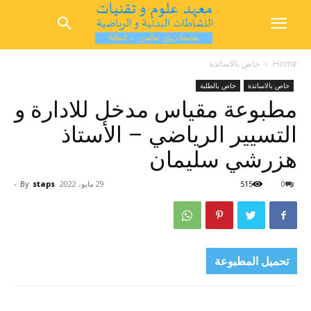
Home
خاص بالاساتذة
خاص بالاساتذة
خاص بالطلبة
مطبوعة مقياس مدخل للادارة و
التسيير الرياضي – الأستاذ
هزرشي سليمان
0
515
29 مايو، 2022
staps
By
-
تحميل المطبوعة