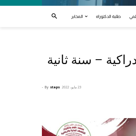
لمي
طلبة الدكتوراه
المخابر
راكية – سنة ثانية
23 مايو، 2022
staps
By
-