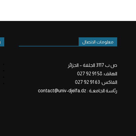
معلومات الاتصال
ر
ص ب 3117 الجلفة – الجزائر
الهاتف: 58 91 92 027
الفاكس: 63 91 92 027
رئاسة الجامعـة : contact@univ-djelfa.dz