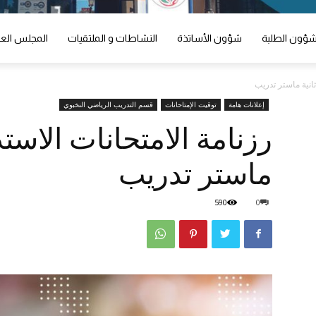
ؤون الطلبة
شؤون الأساتذة
النشاطات و الملتقيات
المجلس الع
ثانية ماستر تدريب
إعلانات هامة
توقيت الإمتاحانات
قسم التدريب الرياضي النخبوي
رزنامة الامتحانات الاستد
ماستر تدريب
590
0