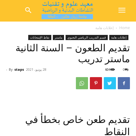
Home
إعلانات هامة
إعلانات هامة
قسم التدريب الرياضي النخبوي
ماستر
نقاط الإمتحانات
تقديم الطعون – السنة الثانية
ماستر تدريب
0
604
28 يونيو، 2021
staps
By
-
تقديم طعن خاص بخطأ في
النقاط