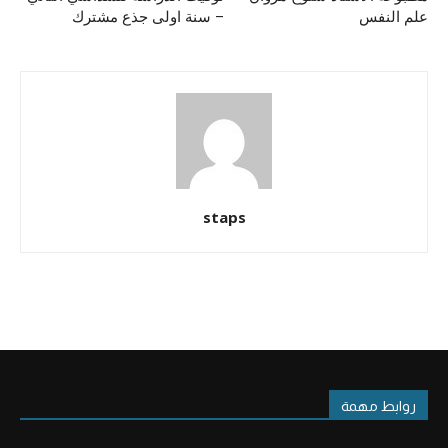
علم النفس
– سنة اولى جذع مشترك
staps
روابط مهمة