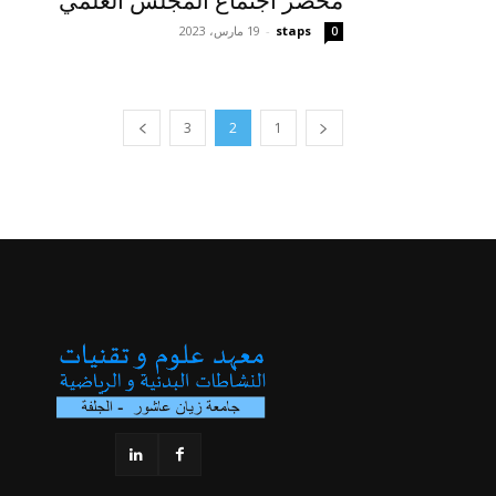
محضر اجتماع المجلس العلمي
staps
-
19 مارس، 2023
0
3
2
1