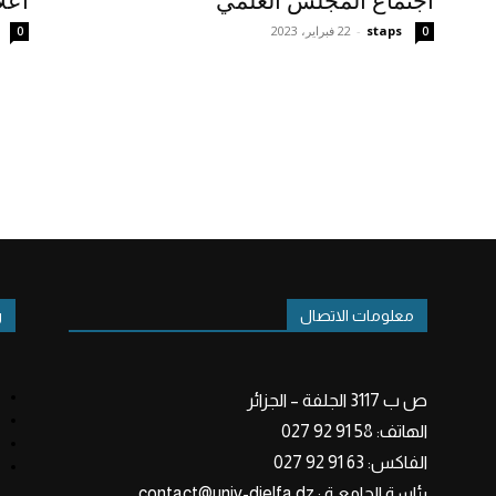
اجتماع المجلس العلمي
اعل
staps
-
22 فبراير، 2023
0
0
معلومات الاتصال
ر
ص ب 3117 الجلفة – الجزائر
الهاتف: 58 91 92 027
الفاكس: 63 91 92 027
رئاسة الجامعـة : contact@univ-djelfa.dz